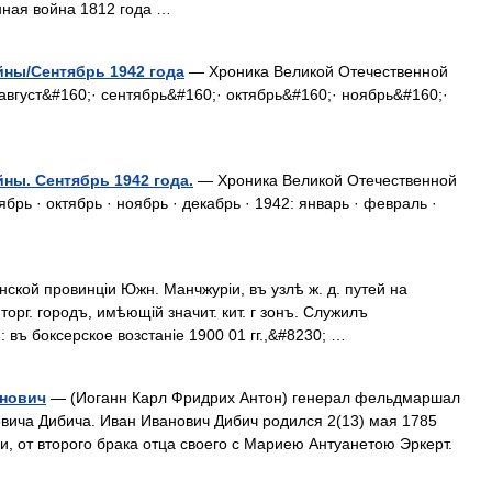
ная война 1812 года …
йны/Сентябрь 1942 года
— Хроника Великой Отечественной
август&#160;· сентябрь&#160;· октябрь&#160;· ноябрь&#160;·
ны. Сентябрь 1942 года.
— Хроника Великой Отечественной
ябрь · октябрь · ноябрь · декабрь · 1942: январь · февраль ·
кой провинціи Южн. Манчжуріи, въ узлѣ ж. д. путей на
орг. городъ, имѣющій значит. кит. г зонъ. Служилъ
 въ боксерское возстаніе 1900 01 гг.,&#8230; …
анович
— (Иоганн Карл Фридрих Антон) генерал фельдмаршал
овича Дибича. Иван Иванович Дибич родился 2(13) мая 1785
ии, от второго брака отца своего с Мариею Антуанетою Эркерт.