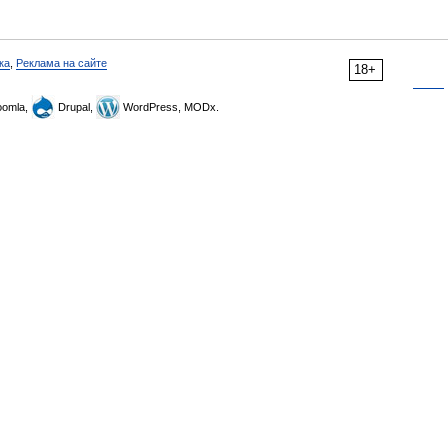
ка
,
Реклама на сайте
18+
omla,
Drupal,
WordPress, MODx.