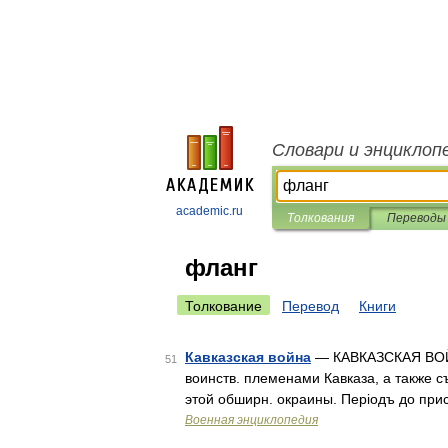
Словари и энциклоп
academic.ru
Толкования
Переводы
фланг
Толкование
Перевод
Книги
Кавказская война
— КАВКАЗСКАЯ ВОЙНА
51
воинств. племенами Кавказа, а также съ
этой обширн. окраины. Періодъ до при
Военная энциклопедия