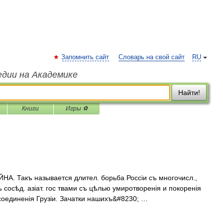
Запомнить сайт
Словарь на свой сайт
RU
едии на Академике
Найти!
Книги
Игры ⚽
. Такъ называется длител. борьба Россіи съ многочисл.,
 сосѣд. азіат. гос твами съ цѣлью умиротворенія и покоренія
соединенія Грузіи. Зачатки нашихъ&#8230; …