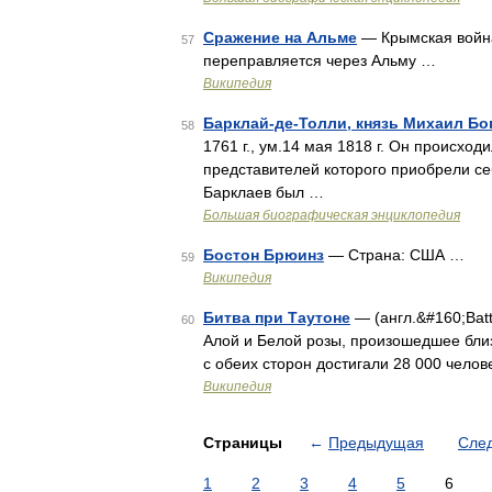
Сражение на Альме
— Крымская война
57
переправляется через Альму …
Википедия
Барклай-де-Толли, князь Михаил Бо
58
1761 г., ум.14 мая 1818 г. Он происходи
представителей которого приобрели себ
Барклаев был …
Большая биографическая энциклопедия
Бостон Брюинз
— Страна: США …
59
Википедия
Битва при Таутоне
— (англ.&#160;Bat
60
Алой и Белой розы, произошедшее бли
с обеих сторон достигали 28 000 челов
Википедия
Страницы
←
Предыдущая
Сле
1
2
3
4
5
6