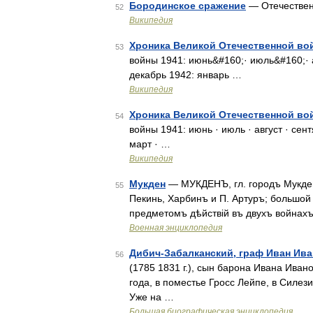
Бородинское сражение
— Отечествен
52
Википедия
Хроника Великой Отечественной во
53
войны 1941: июнь&#160;· июль&#160;· 
декабрь 1942: январь …
Википедия
Хроника Великой Отечественной вой
54
войны 1941: июнь · июль · август · сент
март · …
Википедия
Мукден
— МУКДЕНЪ, гл. городъ Мукденс
55
Пекинь, Харбинъ и П. Артуръ; большой т
предметомъ дѣйствій въ двухъ войнахъ:
Военная энциклопедия
Дибич-Забалканский, граф Иван Ив
56
(1785 1831 г.), сын барона Ивана Иван
года, в поместье Гросс Лейпе, в Силез
Уже на …
Большая биографическая энциклопедия