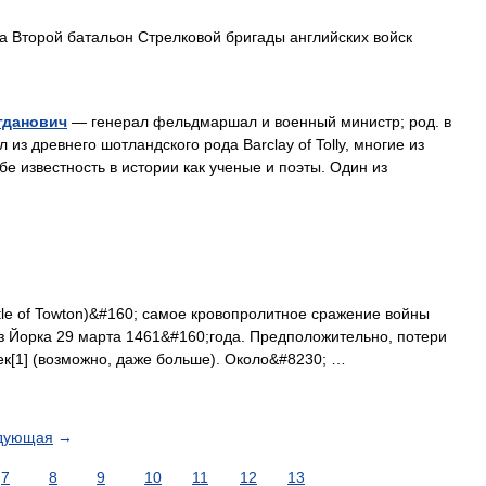
 Второй батальон Стрелковой бригады английских войск
гданович
— генерал фельдмаршал и военный министр; род. в
л из древнего шотландского рода Barclay of Tolly, многие из
е известность в истории как ученые и поэты. Один из
tle of Towton)&#160; самое кровопролитное сражение войны
з Йорка 29 марта 1461&#160;года. Предположительно, потери
ек[1] (возможно, даже больше). Около&#8230; …
дующая
→
7
8
9
10
11
12
13